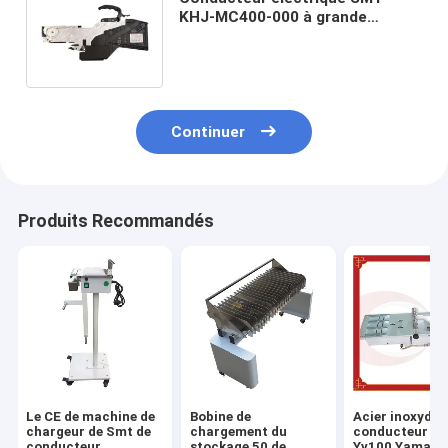
KHJ-MC400-000 à grande
vitesse de 24mm YAMAHA
solides solubles
Continuer
Produits Recommandés
Le CE de machine de
Bobine de
Acier inoxydab
chargeur de Smt de
chargement du
conducteur de
conducteur
stockage 50 de
Yv100 Yamaha