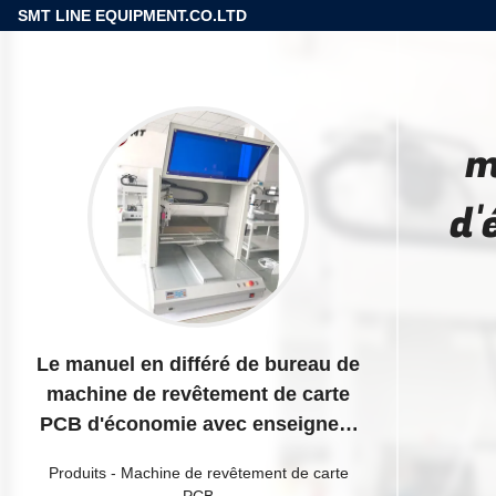
SMT LINE EQUIPMENT.CO.LTD
m
d'
Le manuel en différé de bureau de
machine de revêtement de carte
PCB d'économie avec enseignent
l'affichage à cristaux liquides
Produits
-
Machine de revêtement de carte
pendant
PCB