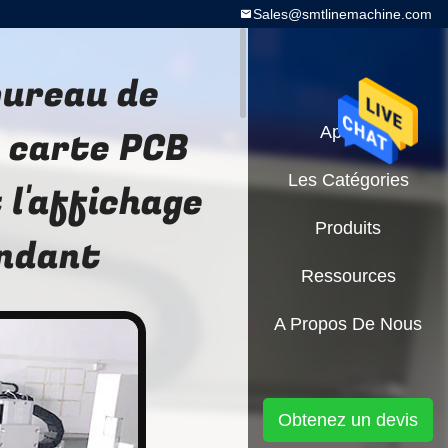
Sales@smtlinemachine.com
bureau de
 carte PCB
Aperçu
Les Catégories
 l'affichage
Produits
endant
Ressources
A Propos De Nous
Obtenez un devis