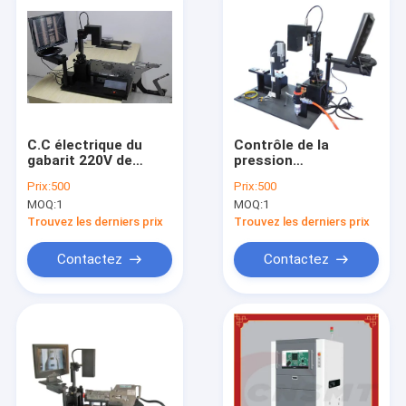
C.C électrique du
Contrôle de la
gabarit 220V de
pression
calibrage de
automatique d'air
Prix:
500
Prix:
500
conducteur de FUJI
SMT de conducteur
MOQ:
1
MOQ:
1
NXT SMT pour la
de Sanyo de gabarit
machine de transfert
pneumatique de
Trouvez les derniers prix
Trouvez les derniers prix
calibrage
Contactez
Contactez
Maison
Produits
Au sujet de nous