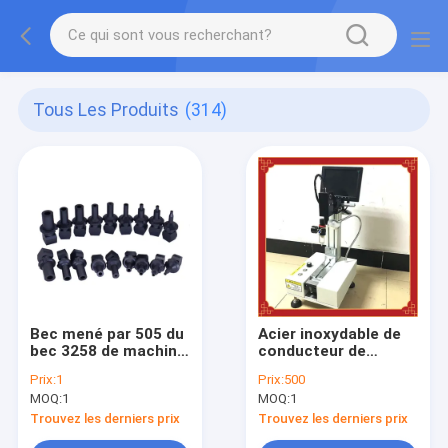
Tous Les Produits
(314)
Bec mené par 505 du
Acier inoxydable de
bec 3258 de machine
conducteur de
de YV100X YV100XG
YAMAHA de gabarit
Prix:
1
Prix:
500
YAMAHA SMT
de transfert de
MOQ:
1
MOQ:
1
calibrage
Trouvez les derniers prix
Trouvez les derniers prix