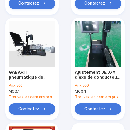
Contactez
Contactez
GABARIT
Ajustement DE X/Y
pneumatique de
d'axe de conducteur
conducteur de SMT
de SIEMENS X/S de
Prix:
500
Prix:
500
d'instrument de
calibrage de la
MOQ:
1
MOQ:
1
calibrage de
machine électrique Z
conducteur de ke760
de gabarit
Trouvez les derniers prix
Trouvez les derniers prix
JUKI
Contactez
Contactez