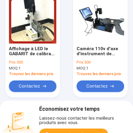
Affichage à LED le
Caméra 110v d'axe
GABARIT de calibrage
d'instrument de
de conducteur de SM
GABARIT de SMT
Prix:
500
Prix:
500
de Samsung 220V
PHILIPS Feeder
MOQ:
1
MOQ:
1
simple pour SM482
Calibration
SM481 SM481
Trouvez les derniers prix
Trouvez les derniers prix
Contactez
Contactez
Économisez votre temps
Laissez-nous contacter les meilleurs
produits avec vous.