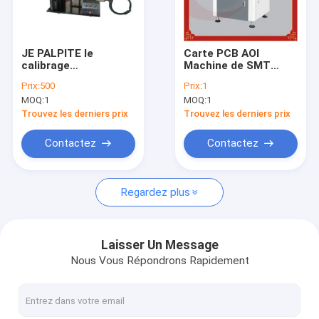
Visite d'usine
Contrôle de qualité
JE PALPITE le
Carte PCB AOI
calibrage
Machine de SMT
Contactez-nous
pneumatique 110v de
optique automatisée
Prix:
500
Prix:
1
conducteur de SMT
intégrée en ligne de
MOQ:
1
MOQ:
1
pour l'affichage à LED
systèmes
Nouvelles
d'inspection 2D
Trouvez les derniers prix
Trouvez les derniers prix
Contactez
Contactez
Ligne équipement de SMT
Regardez plus
Imprimante de pochoir de SMT
SMT sélectionnent la machine d'endroit
Laisser Un Message
Nous Vous Répondrons Rapidement
Appareils de manutention de carte PCB
Porte-magazines de carte PCB