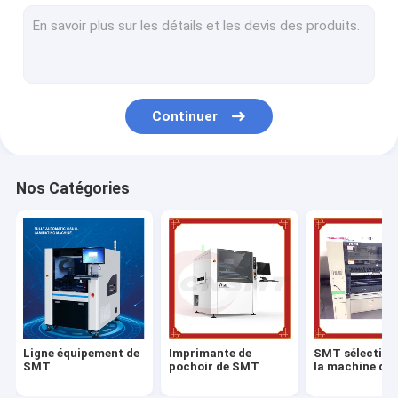
Four de ré-écoulement de SMT
Machine d'inspection de SMT
Machine de revêtement de carte PCB
Continuer
Chaîne de montage de SMD
Cabinet sec électronique
Nos Catégories
Bec de machine de SMT
Conducteur de SMT
Calibrage de conducteur de SMT
Pièces de rechange de SMT
Ligne équipement de
Imprimante de
SMT sélection
Conducteur de Samsung
SMT
pochoir de SMT
la machine d'e