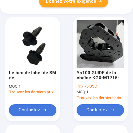
Donnez votre exigence
Le bec de label de SM
Ys100 GUIDE de la
de
chaîne KGX-M1715-
Samsung/HANWHA/adaptent
00X de réservoir de
MOQ:
1
Prix:
76 USD
le bec aux besoins du
sac à dos du
Trouvez les derniers prix
MOQ:
1
client
mounter ATS-30, AXE
de CÂBLE
Trouvez les derniers prix
Contactez
Contactez