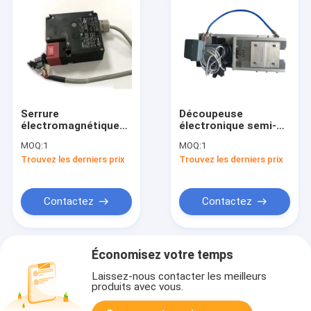
Serrure
Découpeuse
électromagnétique
électronique semi-
D4NL-2DFG-B de
automatique de
MOQ:
1
MOQ:
1
commutateur de
goupille de
Trouvez les derniers prix
Trouvez les derniers prix
porte de sécurité
transformateur de
connecteur
Contactez
Contactez
Économisez votre temps
Laissez-nous contacter les meilleurs
produits avec vous.