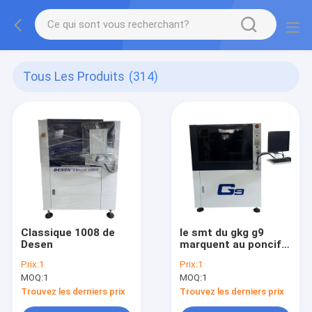
Tous Les Produits
(314)
Classique 1008 de
le smt du gkg g9
Desen
marquent au poncif
l'imprimante
Prix:
1
Prix:
1
MOQ:
1
MOQ:
1
Trouvez les derniers prix
Trouvez les derniers prix