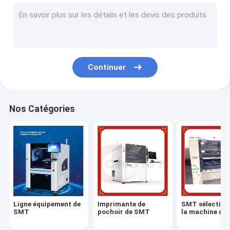
Four de ré-écoulement de SMT
Machine d'inspection de SMT
Machine de revêtement de carte PCB
Continuer
Chaîne de montage de SMD
Cabinet sec électronique
Nos Catégories
Bec de machine de SMT
Conducteur de SMT
Calibrage de conducteur de SMT
Pièces de rechange de SMT
Ligne équipement de
Imprimante de
SMT sélection
Conducteur de Samsung
SMT
pochoir de SMT
la machine d'e